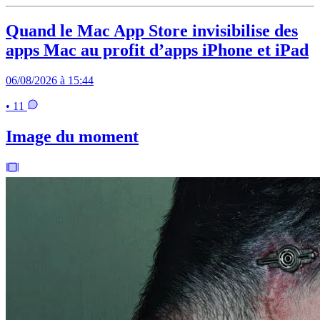
Quand le Mac App Store invisibilise des
apps Mac au profit d’apps iPhone et iPad
06/08/2026 à 15:44
• 11
Image du moment