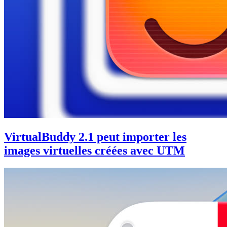
VirtualBuddy 2.1 peut importer les
images virtuelles créées avec UTM