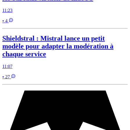
11:23
• 4
Shieldstral : Mistral lance un petit
modèle pour adapter la modération à
chaque service
11:07
• 27