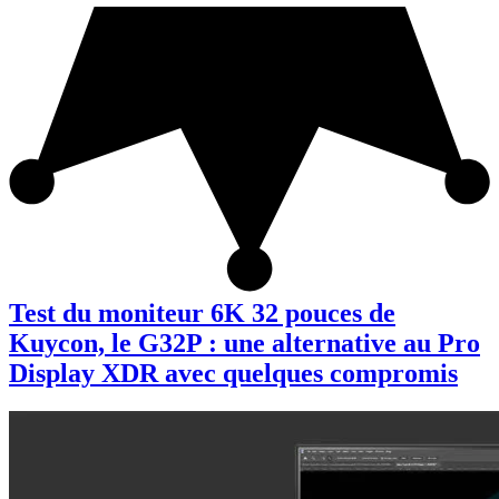
Test du moniteur 6K 32 pouces de
Kuycon, le G32P : une alternative au Pro
Display XDR avec quelques compromis