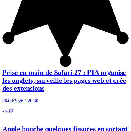
Prise en main de Safari 27 : l’IA organise
les onglets, surveille les pages web et crée
des extensions
06/08/2026 à 20:30
• 9
Apple bouche quelques fissures en sortant