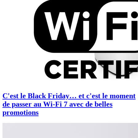
C'est le Black Friday… et c'est le moment
de passer au Wi-Fi 7 avec de belles
promotions