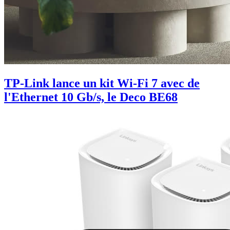
TP-Link lance un kit Wi-Fi 7 avec de
l'Ethernet 10 Gb/s, le Deco BE68