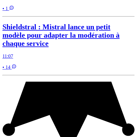
• 1
Shieldstral : Mistral lance un petit
modèle pour adapter la modération à
chaque service
11:07
• 14