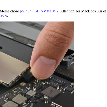
 Même chose
pour un SSD NVMe M.2
. Attention, les MacBook Air et
 30 €
.