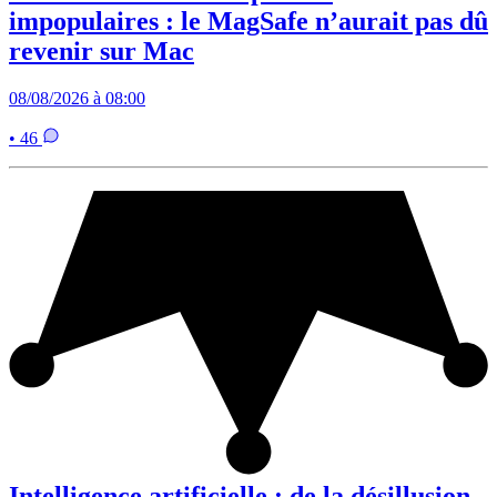
impopulaires : le MagSafe n’aurait pas dû
revenir sur Mac
08/08/2026 à 08:00
• 46
Intelligence artificielle : de la désillusion