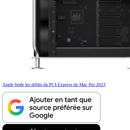
Apple bride les débits du PCI-Express du Mac Pro 2023