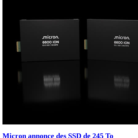
Micron annonce des SSD de 245 To