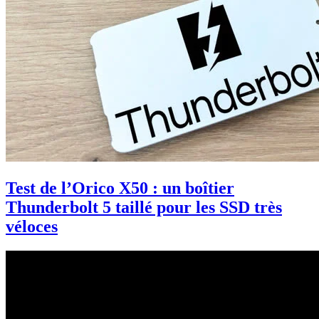
Test de l’Orico X50 : un boîtier
Thunderbolt 5 taillé pour les SSD très
véloces