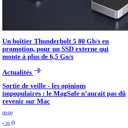
Un boîtier Thunderbolt 5 80 Gb/s en
promotion, pour un SSD externe qui
monte à plus de 6,5 Go/s
Actualités
Sortie de veille - les opinions
impopulaires : le MagSafe n’aurait pas dû
revenir sur Mac
08:00
• 26