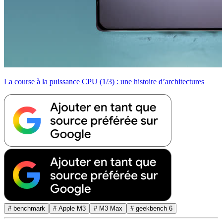
La course à la puissance CPU (1/3) : une histoire d’architectures
# benchmark
# Apple M3
# M3 Max
# geekbench 6