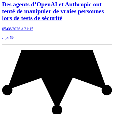
Des agents d’OpenAI et Anthropic ont
tenté de manipuler de vraies personnes
lors de tests de sécurité
05/08/2026 à 21:15
• 34