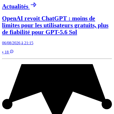
Actualités
OpenAI revoit ChatGPT : moins de
limites pour les utilisateurs gratuits, plus
de fiabilité pour GPT-5.6 Sol
06/08/2026 à 21:15
• 18