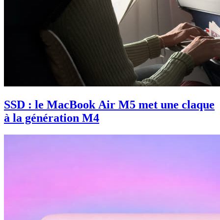
SSD : le MacBook Air M5 met une claque
à la génération M4