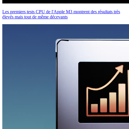
Les premiers tests CPU de l'Apple M3 montrent des résultats très
élevés mais tout de même décevants