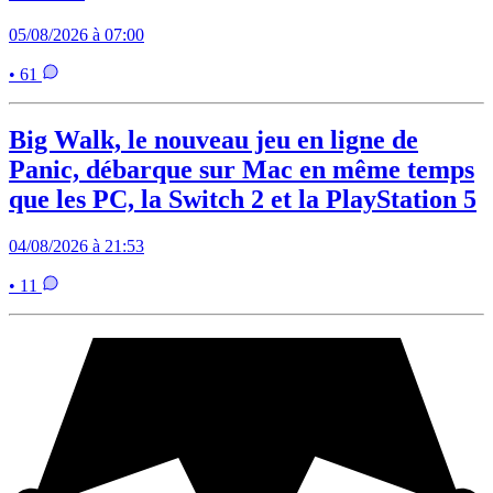
05/08/2026 à 07:00
• 61
Big Walk, le nouveau jeu en ligne de
Panic, débarque sur Mac en même temps
que les PC, la Switch 2 et la PlayStation 5
04/08/2026 à 21:53
• 11