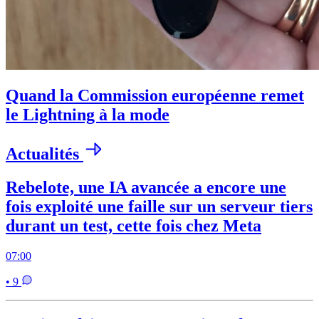
Quand la Commission européenne remet
le Lightning à la mode
Actualités
Rebelote, une IA avancée a encore une
fois exploité une faille sur un serveur tiers
durant un test, cette fois chez Meta
07:00
• 9