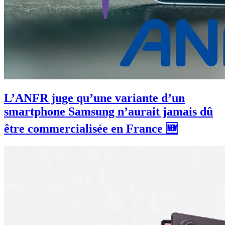
L’ANFR juge qu’une variante d’un
smartphone Samsung n’aurait jamais dû
être commercialisée en France 🆕