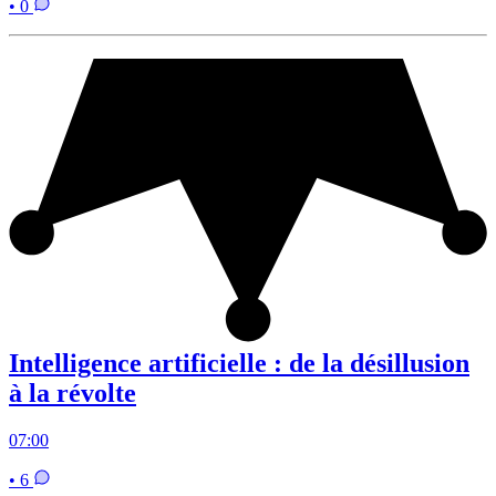
• 0
Intelligence artificielle : de la désillusion
à la révolte
07:00
• 6