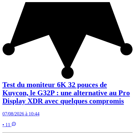
Test du moniteur 6K 32 pouces de
Kuycon, le G32P : une alternative au Pro
Display XDR avec quelques compromis
07/08/2026 à 10:44
• 11