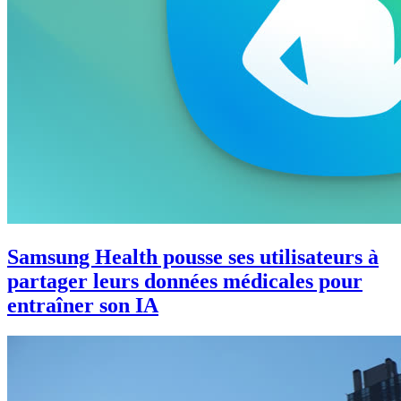
Samsung Health pousse ses utilisateurs à
partager leurs données médicales pour
entraîner son IA