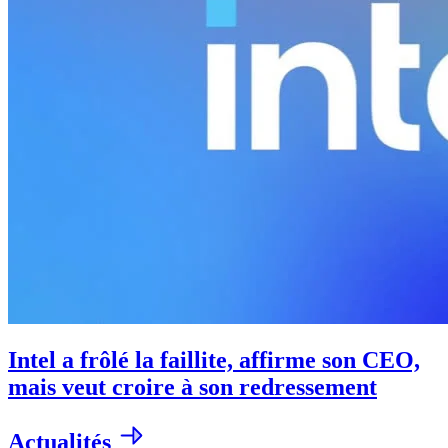
Intel a frôlé la faillite, affirme son CEO,
mais veut croire à son redressement
Actualités