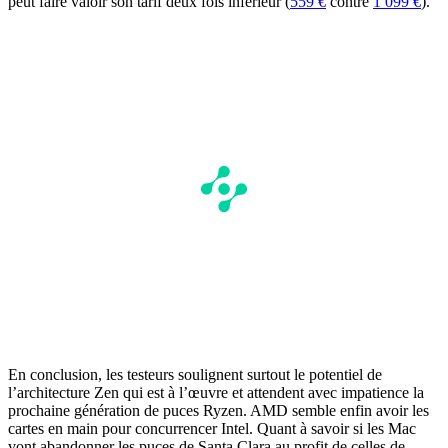
peut faire valoir son tarif deux fois inférieur (
559 €
contre
1 099 €
).
En conclusion, les testeurs soulignent surtout le potentiel de
l’architecture Zen qui est à l’œuvre et attendent avec impatience la
prochaine génération de puces Ryzen. AMD semble enfin avoir les
cartes en main pour concurrencer Intel. Quant à savoir si les Mac
vont abandonner les puces de Santa Clara au profit de celles de