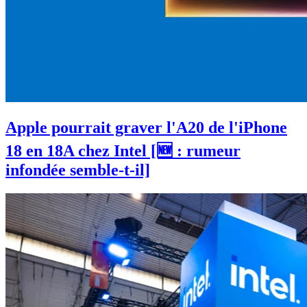
Apple pourrait graver l'A20 de l'iPhone
18 en 18A chez Intel [🆕 : rumeur
infondée semble-t-il]