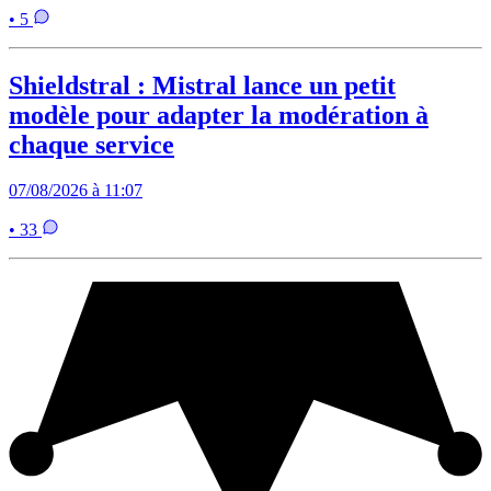
• 5
Shieldstral : Mistral lance un petit
modèle pour adapter la modération à
chaque service
07/08/2026 à 11:07
• 33