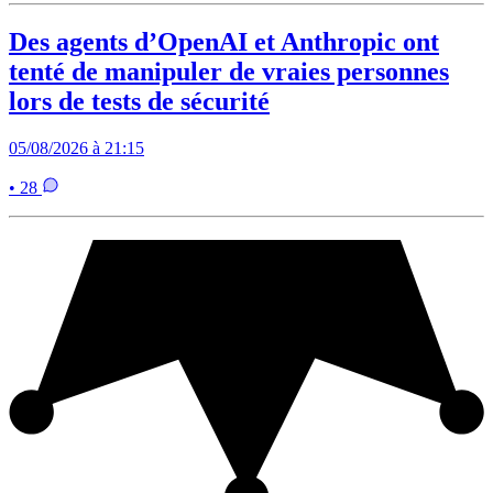
Des agents d’OpenAI et Anthropic ont
tenté de manipuler de vraies personnes
lors de tests de sécurité
05/08/2026 à 21:15
• 28