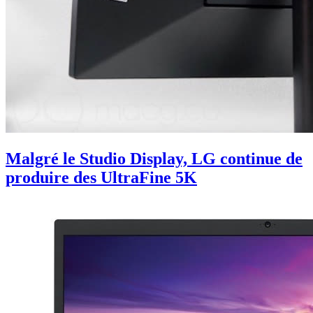
Malgré le Studio Display, LG continue de
produire des UltraFine 5K