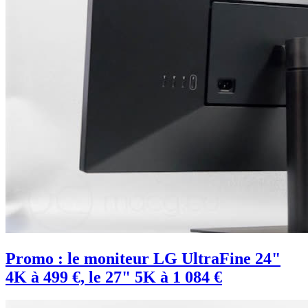
Promo : le moniteur LG UltraFine 24"
4K à 499 €, le 27" 5K à 1 084 €