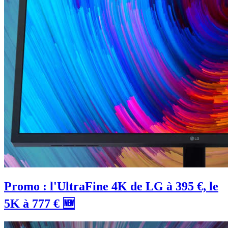
Promo : l'UltraFine 4K de LG à 395 €, le
5K à 777 € 🆕