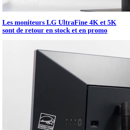
Les moniteurs LG UltraFine 4K et 5K
sont de retour en stock et en promo