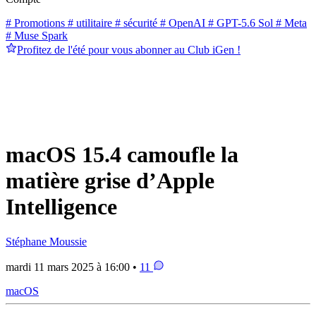
# Promotions
# utilitaire
# sécurité
# OpenAI
# GPT-5.6 Sol
# Meta
# Muse Spark
Profitez de l'été pour vous abonner au Club iGen !
macOS 15.4 camoufle la
matière grise d’Apple
Intelligence
Stéphane Moussie
mardi 11 mars 2025 à 16:00 •
11
macOS