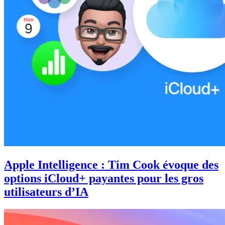
Apple Intelligence : Tim Cook évoque des
options iCloud+ payantes pour les gros
utilisateurs d’IA