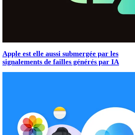
Apple est elle aussi submergée par les
signalements de failles générés par IA