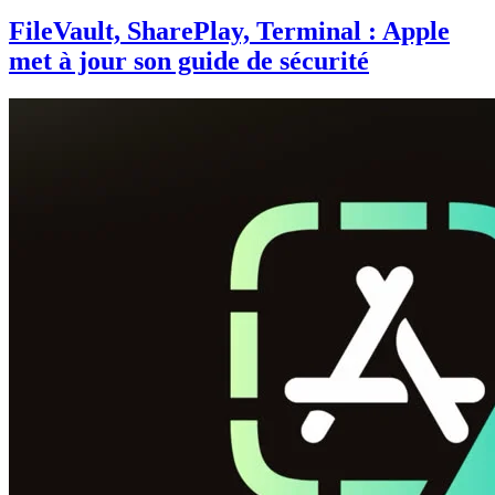
FileVault, SharePlay, Terminal : Apple
met à jour son guide de sécurité