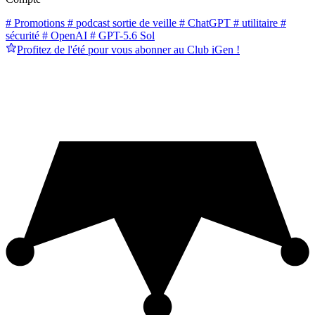
# Promotions
# podcast sortie de veille
# ChatGPT
# utilitaire
#
sécurité
# OpenAI
# GPT-5.6 Sol
Profitez de l'été pour vous abonner au Club iGen !