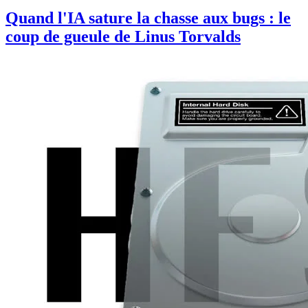
Quand l'IA sature la chasse aux bugs : le
coup de gueule de Linus Torvalds