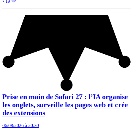
• 19
Prise en main de Safari 27 : l’IA organise
les onglets, surveille les pages web et crée
des extensions
06/08/2026 à 20:30