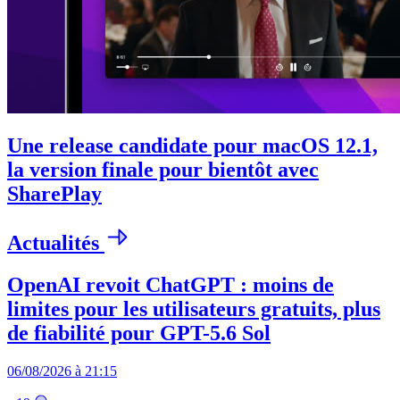
Une release candidate pour macOS 12.1,
la version finale pour bientôt avec
SharePlay
Actualités
OpenAI revoit ChatGPT : moins de
limites pour les utilisateurs gratuits, plus
de fiabilité pour GPT-5.6 Sol
06/08/2026 à 21:15