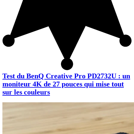
Test du BenQ Creative Pro PD2732U : un
moniteur 4K de 27 pouces qui mise tout
sur les couleurs