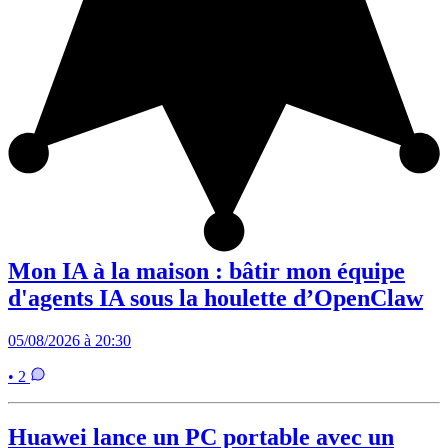
Mon IA à la maison : bâtir mon équipe
d'agents IA sous la houlette d’OpenClaw
05/08/2026 à 20:30
• 2
Huawei lance un PC portable avec un