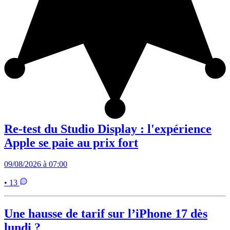
Re-test du Studio Display : l'expérience
Apple se paie au prix fort
09/08/2026 à 07:00
• 13
Une hausse de tarif sur l’iPhone 17 dès
lundi ?