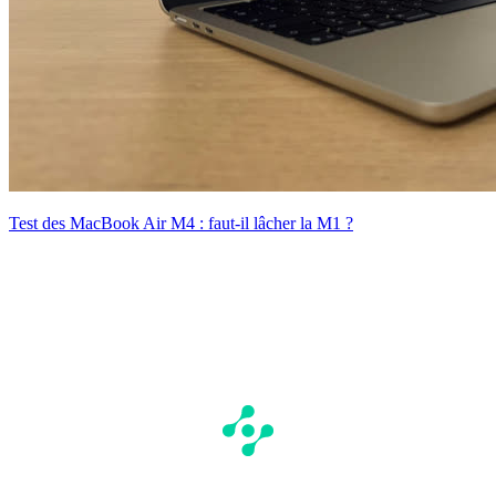
Test des MacBook Air M4 : faut-il lâcher la M1 ?