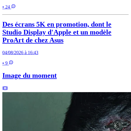
• 24
Des écrans 5K en promotion, dont le
Studio Display d'Apple et un modèle
ProArt de chez Asus
04/08/2026 à 16:43
• 9
Image du moment