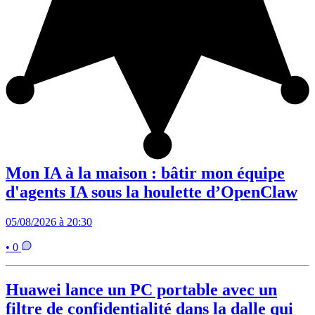
Mon IA à la maison : bâtir mon équipe
d'agents IA sous la houlette d’OpenClaw
05/08/2026 à 20:30
• 0
Huawei lance un PC portable avec un
filtre de confidentialité dans la dalle qui