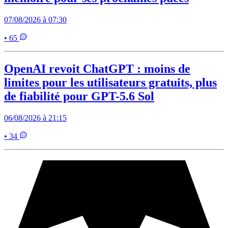
07/08/2026 à 07:30
• 65
OpenAI revoit ChatGPT : moins de
limites pour les utilisateurs gratuits, plus
de fiabilité pour GPT-5.6 Sol
06/08/2026 à 21:15
• 34