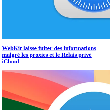
WebKit laisse fuiter des informations
malgré les proxies et le Relais privé
iCloud