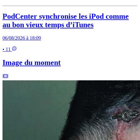
PodCenter synchronise les iPod comme
au bon vieux temps d’iTunes
06/08/2026 à 18:09
• 11
Image du moment