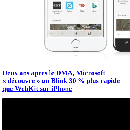
Deux ans après le DMA, Microsoft
« découvre » un Blink 30 % plus rapide
que WebKit sur iPhone