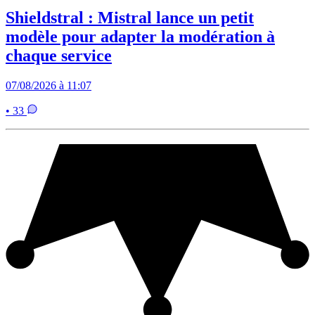
Shieldstral : Mistral lance un petit
modèle pour adapter la modération à
chaque service
07/08/2026 à 11:07
• 33