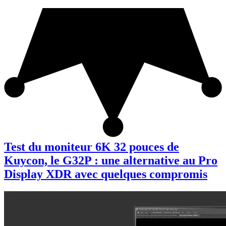
Test du moniteur 6K 32 pouces de
Kuycon, le G32P : une alternative au Pro
Display XDR avec quelques compromis