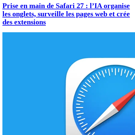
Prise en main de Safari 27 : l’IA organise
les onglets, surveille les pages web et crée
des extensions