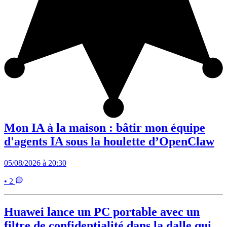
Mon IA à la maison : bâtir mon équipe
d'agents IA sous la houlette d’OpenClaw
05/08/2026 à 20:30
• 2
Huawei lance un PC portable avec un
filtre de confidentialité dans la dalle qui