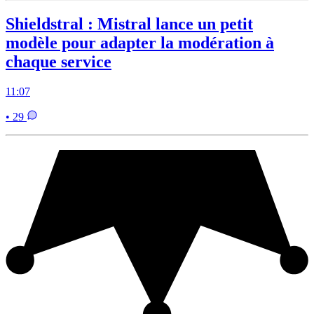
Shieldstral : Mistral lance un petit
modèle pour adapter la modération à
chaque service
11:07
• 29