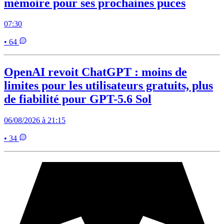
mémoire pour ses prochaines puces
07:30
• 64
OpenAI revoit ChatGPT : moins de
limites pour les utilisateurs gratuits, plus
de fiabilité pour GPT-5.6 Sol
06/08/2026 à 21:15
• 34