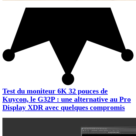
Test du moniteur 6K 32 pouces de
Kuycon, le G32P : une alternative au Pro
Display XDR avec quelques compromis