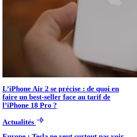
L’iPhone Air 2 se précise : de quoi en
faire un best-seller face au tarif de
l’iPhone 18 Pro ?
Actualités
Europe : Tesla ne veut surtout pas voir