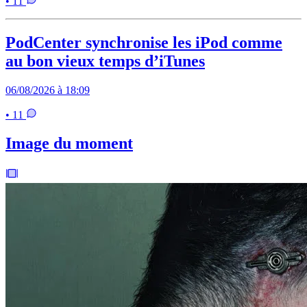
• 11
PodCenter synchronise les iPod comme
au bon vieux temps d’iTunes
06/08/2026 à 18:09
• 11
Image du moment