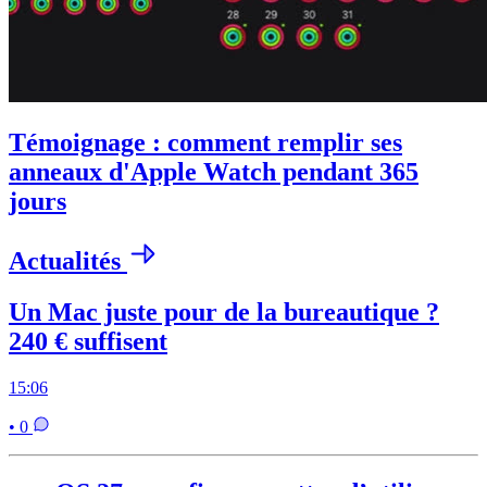
Témoignage : comment remplir ses
anneaux d'Apple Watch pendant 365
jours
Actualités
Un Mac juste pour de la bureautique ?
240 € suffisent
15:06
• 0