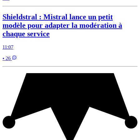
Shieldstral : Mistral lance un petit
modèle pour adapter la modération à
chaque service
11:07
• 26