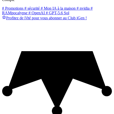
# Promotions
# sécurité
# Mon IA à la maison
# nvidia
#
RAMpocalypse
# OpenAI
# GPT-5.6 Sol
Profitez de l'été pour vous abonner au Club iGen !