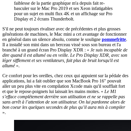
faiblesse de la partie graphique m'a depuis fait re-
basculer sur le Mac Pro 2019 et ses Xeon infatigables
pour un sujet en multi flux 4K et un affichage sur Pro
Display et 2 écrans Thunderbolt.
S'il ne peut toujours rivaliser avec de précédentes et plus grosses
générations de machines, le Mac mini a cet avantage de fonctionner
en général dans un silence absolu, comme le souligne
pommefritte
.
Il a installé son mini dans un berceau vissé sous son bureau et l'a
branché à un grand écran Pro Display XDR : «
Je suis incapable de
dire quand il est allumé ou en veille. Le Pro Display XDR, avec son
léger sifflement et ses ventilateurs, fait plus de bruit lorsqu'il est
allumé
».
Ce confort pour les oreilles, chez ceux qui appuient sur la pédale des
applications, lui a fait oublier que son MacBook Pro 16" pouvait
aller un peu plus vite en compilation Xcode mais qu'il soufflait fort
et que le repose-poignets lui laissait les mains moites. «
Le M1
s’efface complètement derrière son utilisation et ne se rappelle pas
sans arrêt à l’attention de son utilisateur. On lui pardonne alors de
bon coeur les quelques secondes de plus qu’il aura mis à compiler
».