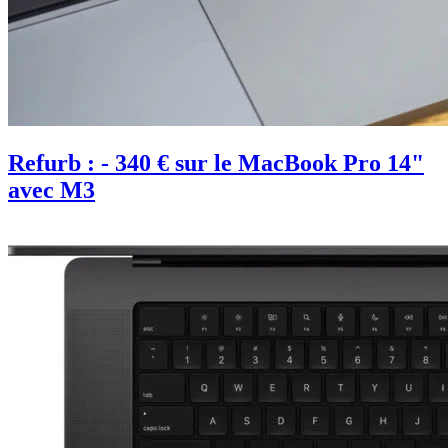
Refurb : - 340 € sur le MacBook Pro 14"
avec M3