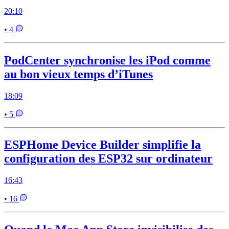
20:10
• 4
PodCenter synchronise les iPod comme
au bon vieux temps d’iTunes
18:09
• 5
ESPHome Device Builder simplifie la
configuration des ESP32 sur ordinateur
16:43
• 16