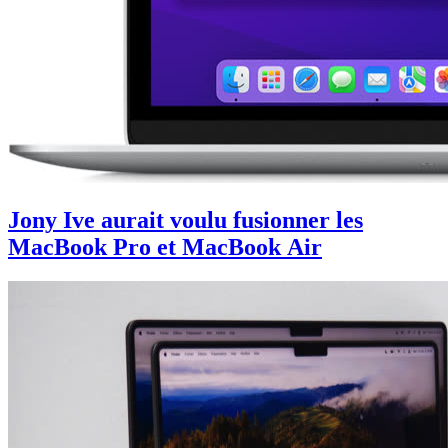
Jony Ive aurait voulu fusionner les
MacBook Pro et MacBook Air