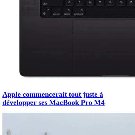
Apple commencerait tout juste à
développer ses MacBook Pro M4