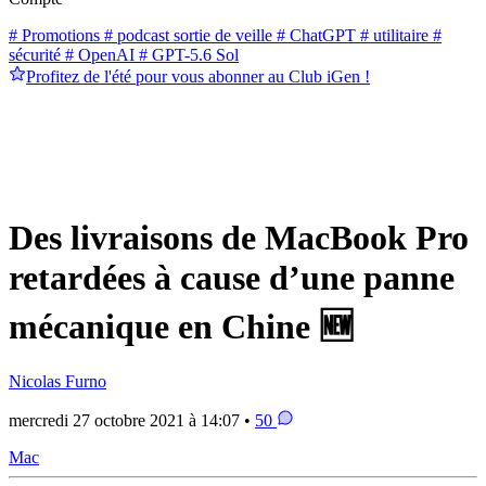
# Promotions
# podcast sortie de veille
# ChatGPT
# utilitaire
#
sécurité
# OpenAI
# GPT-5.6 Sol
Profitez de l'été pour vous abonner au Club iGen !
Des livraisons de MacBook Pro
retardées à cause d’une panne
mécanique en Chine 🆕
Nicolas Furno
mercredi 27 octobre 2021 à 14:07 •
50
Mac