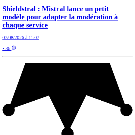
Shieldstral : Mistral lance un petit
modèle pour adapter la modération à
chaque service
07/08/2026 à 11:07
• 36