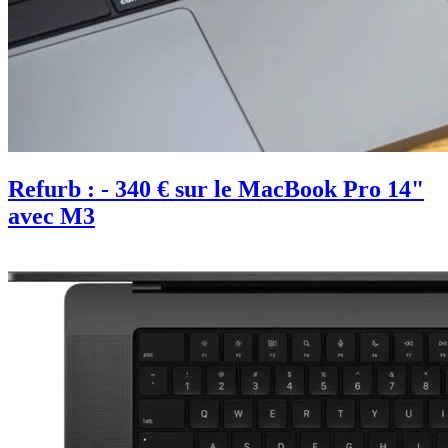
Refurb : - 340 € sur le MacBook Pro 14"
avec M3