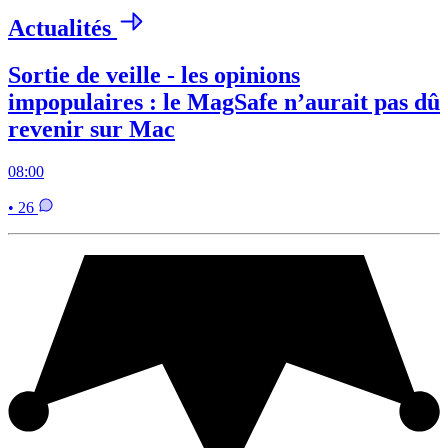
Actualités
Sortie de veille - les opinions
impopulaires : le MagSafe n’aurait pas dû
revenir sur Mac
08:00
• 26