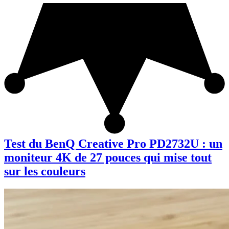
Test du BenQ Creative Pro PD2732U : un
moniteur 4K de 27 pouces qui mise tout
sur les couleurs