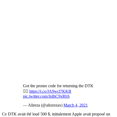
Got the promo code for returning the DTK
👍🏻
https://t.co/JA9wcl7KKB
pic.twitter.com/JpIhC9xRbS
— Alireza (@alixrezax)
March 4, 2021
Ce DTK avait été loué 500 $, initialement Apple avait proposé un