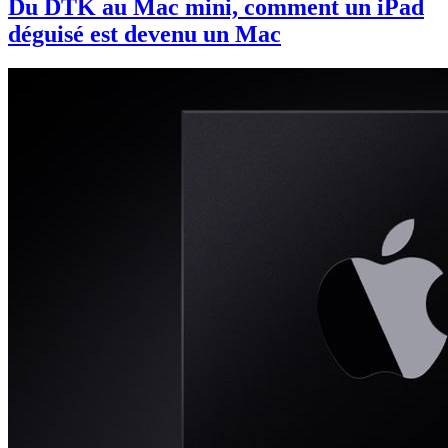
Du DTK au Mac mini, comment un iPad
déguisé est devenu un Mac