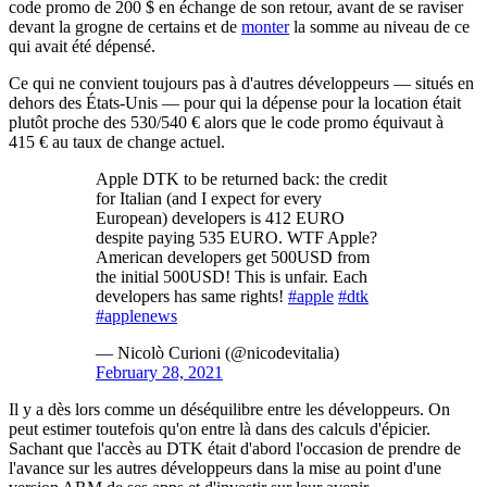
code promo de 200 $ en échange de son retour, avant de se raviser
devant la grogne de certains et de
monter
la somme au niveau de ce
qui avait été dépensé.
Ce qui ne convient toujours pas à d'autres développeurs — situés en
dehors des États-Unis — pour qui la dépense pour la location était
plutôt proche des 530/540 € alors que le code promo équivaut à
415 € au taux de change actuel.
Apple DTK to be returned back: the credit
for Italian (and I expect for every
European) developers is 412 EURO
despite paying 535 EURO. WTF Apple?
American developers get 500USD from
the initial 500USD! This is unfair. Each
developers has same rights!
#apple
#dtk
#applenews
— Nicolò Curioni (@nicodevitalia)
February 28, 2021
Il y a dès lors comme un déséquilibre entre les développeurs. On
peut estimer toutefois qu'on entre là dans des calculs d'épicier.
Sachant que l'accès au DTK était d'abord l'occasion de prendre de
l'avance sur les autres développeurs dans la mise au point d'une