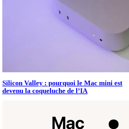
Silicon Valley : pourquoi le Mac mini est
devenu la coqueluche de l’IA