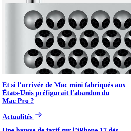
Et si l'arrivée de Mac mini fabriqués aux
États-Unis préfigurait l'abandon du
Mac Pro ?
Actualités
Une hausse de tarif sur l’iPhone 17 dès