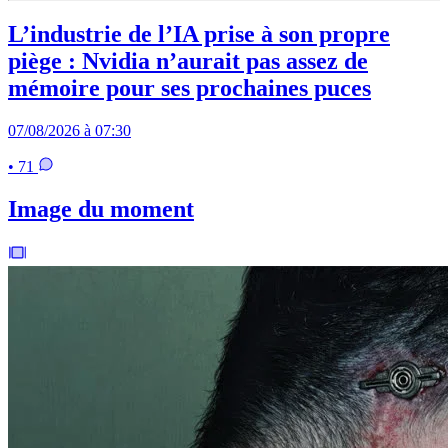
L’industrie de l’IA prise à son propre
piège : Nvidia n’aurait pas assez de
mémoire pour ses prochaines puces
07/08/2026 à 07:30
• 71
Image du moment