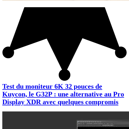
Test du moniteur 6K 32 pouces de
Kuycon, le G32P : une alternative au Pro
Display XDR avec quelques compromis