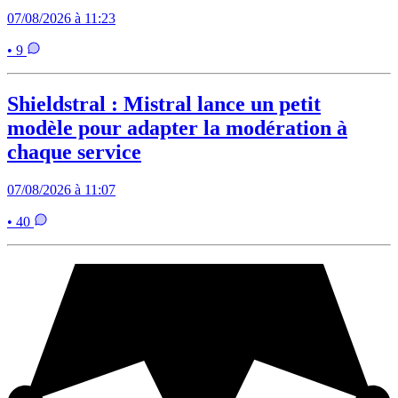
07/08/2026 à 11:23
• 9
Shieldstral : Mistral lance un petit
modèle pour adapter la modération à
chaque service
07/08/2026 à 11:07
• 40