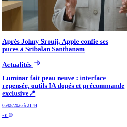
Après Johny Srouji, Apple confie ses
puces à Sribalan Santhanam
Actualités
Luminar fait peau neuve : interface
repensée, outils IA dopés et précommande
exclusive📍
05/08/2026 à 21:44
• 0