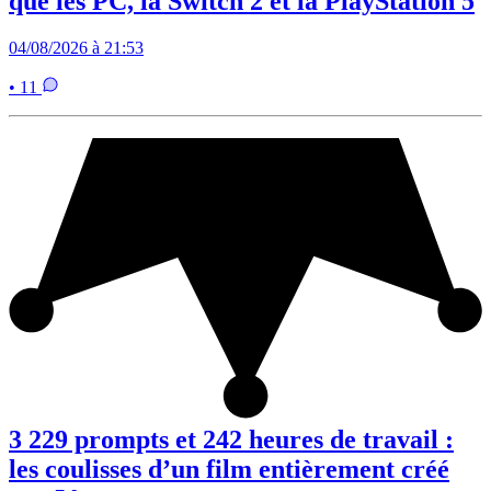
que les PC, la Switch 2 et la PlayStation 5
04/08/2026 à 21:53
• 11
3 229 prompts et 242 heures de travail :
les coulisses d’un film entièrement créé