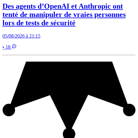
Des agents d’OpenAI et Anthropic ont
tenté de manipuler de vraies personnes
lors de tests de sécurité
05/08/2026 à 21:15
• 18