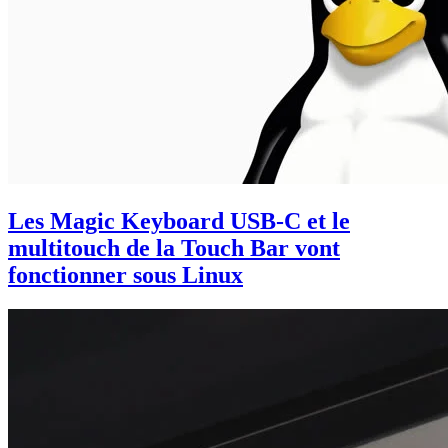
Les Magic Keyboard USB-C et le
multitouch de la Touch Bar vont
fonctionner sous Linux