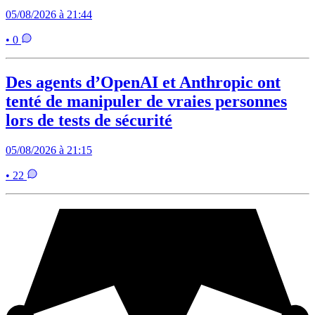
05/08/2026 à 21:44
• 0
Des agents d’OpenAI et Anthropic ont
tenté de manipuler de vraies personnes
lors de tests de sécurité
05/08/2026 à 21:15
• 22