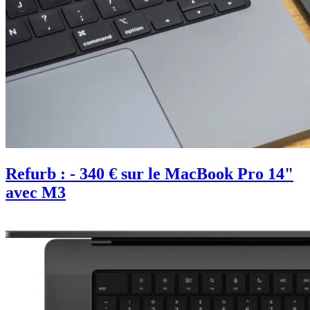
Refurb : - 340 € sur le MacBook Pro 14"
avec M3