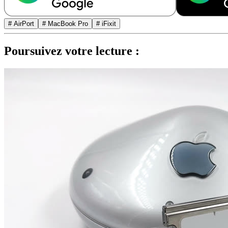
# AirPort
# MacBook Pro
# iFixit
Poursuivez votre lecture :