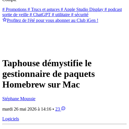
# Promotions
# Trucs et astuces
# Apple Studio Display
# podcast
sortie de veille
# ChatGPT
# utilitaire
# sécurité
Profitez de l'été pour vous abonner au Club iGen !
Taphouse démystifie le
gestionnaire de paquets
Homebrew sur Mac
Stéphane Moussie
mardi 26 mai 2026 à 14:16 •
23
Logiciels