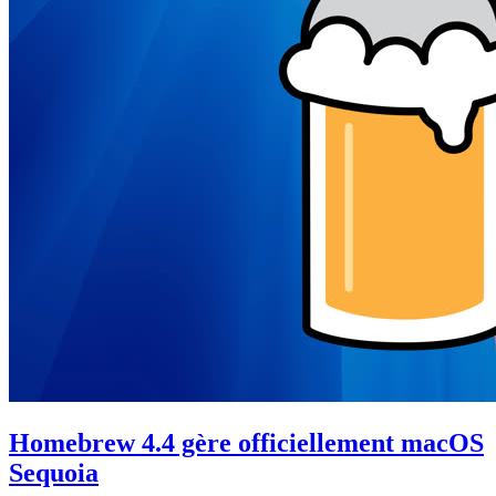
Homebrew 4.4 gère officiellement macOS
Sequoia