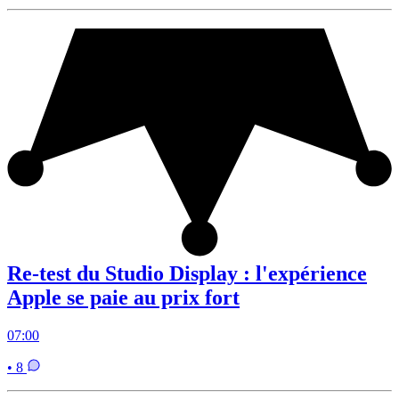
Re-test du Studio Display : l'expérience
Apple se paie au prix fort
07:00
• 8