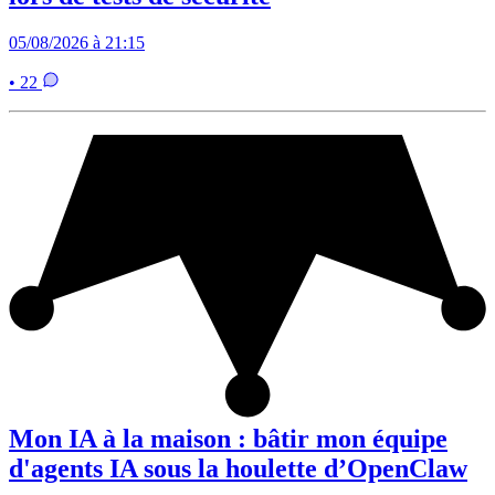
05/08/2026 à 21:15
• 22
Mon IA à la maison : bâtir mon équipe
d'agents IA sous la houlette d’OpenClaw