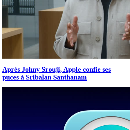
Après Johny Srouji, Apple confie ses
puces à Sribalan Santhanam