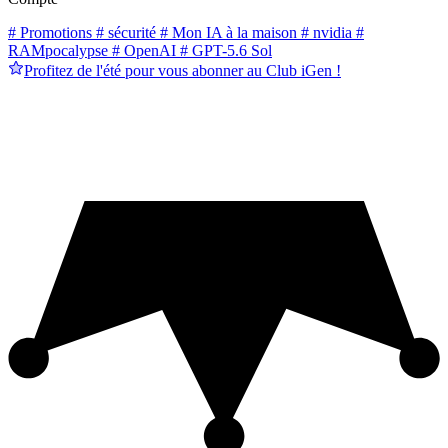
# Promotions
# sécurité
# Mon IA à la maison
# nvidia
#
RAMpocalypse
# OpenAI
# GPT-5.6 Sol
Profitez de l'été pour vous abonner au Club iGen !