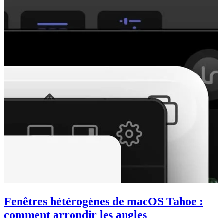
Fenêtres hétérogènes de macOS Tahoe :
comment arrondir les angles