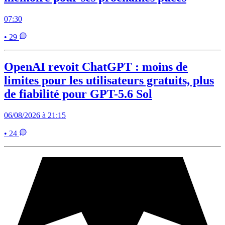
07:30
• 29
OpenAI revoit ChatGPT : moins de
limites pour les utilisateurs gratuits, plus
de fiabilité pour GPT-5.6 Sol
06/08/2026 à 21:15
• 24