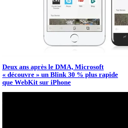
Deux ans après le DMA, Microsoft
« découvre » un Blink 30 % plus rapide
que WebKit sur iPhone