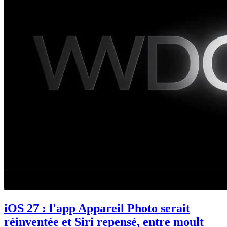
iOS 27 : l'app Appareil Photo serait
réinventée et Siri repensé, entre moult