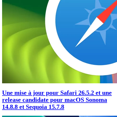
Une mise à jour pour Safari 26.5.2 et une
release candidate pour macOS Sonoma
14.8.8 et Sequoia 15.7.8