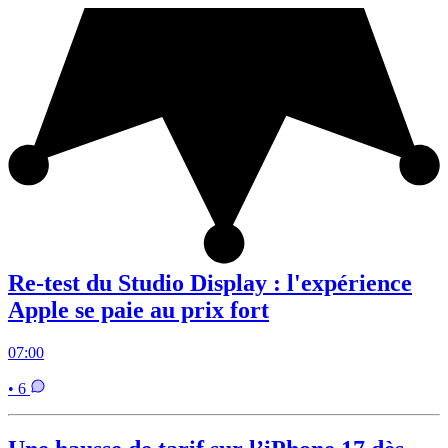
Re-test du Studio Display : l'expérience
Apple se paie au prix fort
07:00
• 6