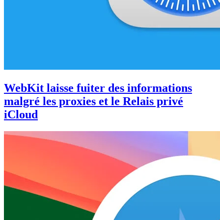
WebKit laisse fuiter des informations
malgré les proxies et le Relais privé
iCloud