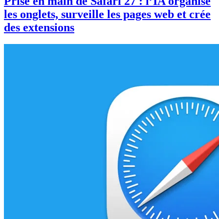
Prise en main de Safari 27 : l’IA organise
les onglets, surveille les pages web et crée
des extensions