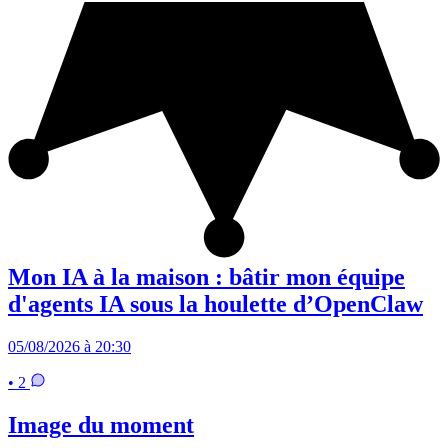
Mon IA à la maison : bâtir mon équipe
d'agents IA sous la houlette d’OpenClaw
05/08/2026 à 20:30
• 2
Image du moment