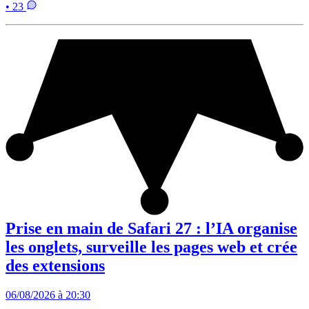
• 23
Prise en main de Safari 27 : l’IA organise
les onglets, surveille les pages web et crée
des extensions
06/08/2026 à 20:30