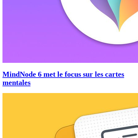
MindNode 6 met le focus sur les cartes
mentales