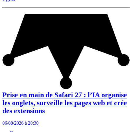
Prise en main de Safari 27 : l’IA organise
les onglets, surveille les pages web et crée
des extensions
06/08/2026 à 20:30