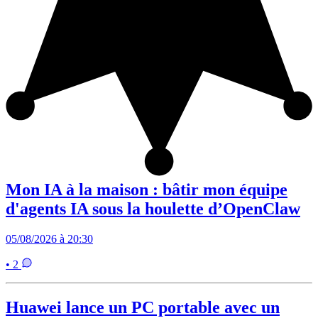
Mon IA à la maison : bâtir mon équipe
d'agents IA sous la houlette d’OpenClaw
05/08/2026 à 20:30
• 2
Huawei lance un PC portable avec un