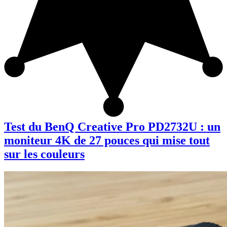
Test du BenQ Creative Pro PD2732U : un
moniteur 4K de 27 pouces qui mise tout
sur les couleurs