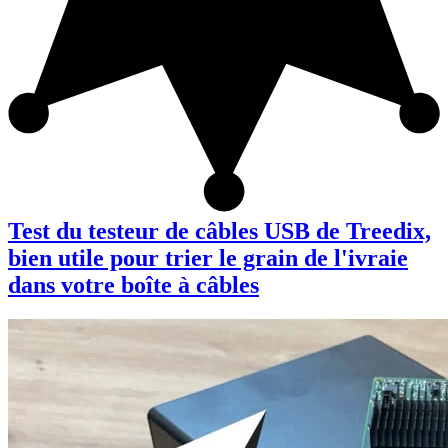
Test du testeur de câbles USB de Treedix,
bien utile pour trier le grain de l'ivraie
dans votre boîte à câbles