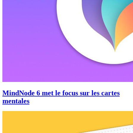
MindNode 6 met le focus sur les cartes
mentales