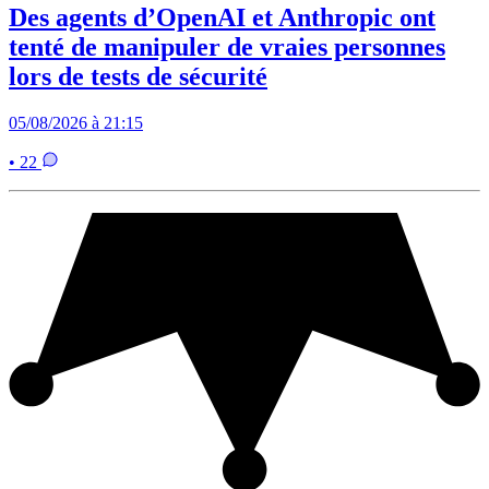
Des agents d’OpenAI et Anthropic ont
tenté de manipuler de vraies personnes
lors de tests de sécurité
05/08/2026 à 21:15
• 22