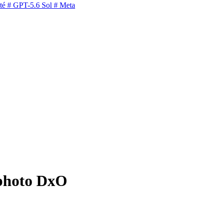
té
# GPT-5.6 Sol
# Meta
s photo DxO