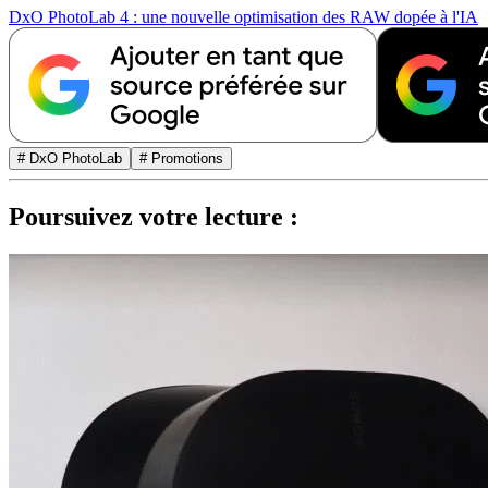
DxO PhotoLab 4 : une nouvelle optimisation des RAW dopée à l'IA
# DxO PhotoLab
# Promotions
Poursuivez votre lecture :