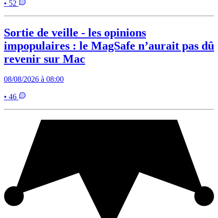
• 52
Sortie de veille - les opinions
impopulaires : le MagSafe n’aurait pas dû
revenir sur Mac
08/08/2026 à 08:00
• 46