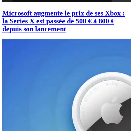
Microsoft augmente le prix de ses Xbox :
la Series X est passée de 500 € à 800 €
depuis son lancement