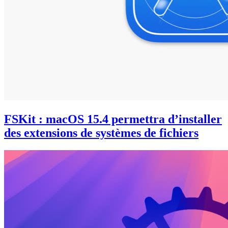
FSKit : macOS 15.4 permettra d’installer
des extensions de systèmes de fichiers