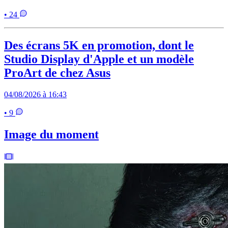
• 24
Des écrans 5K en promotion, dont le
Studio Display d'Apple et un modèle
ProArt de chez Asus
04/08/2026 à 16:43
• 9
Image du moment