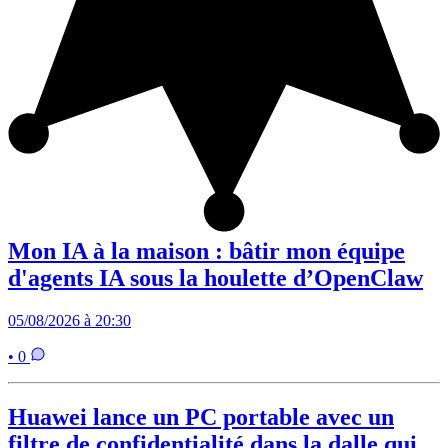
Mon IA à la maison : bâtir mon équipe
d'agents IA sous la houlette d’OpenClaw
05/08/2026 à 20:30
• 0
Huawei lance un PC portable avec un
filtre de confidentialité dans la dalle qui