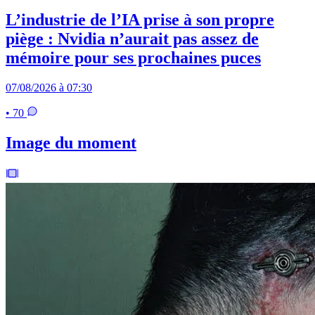
L’industrie de l’IA prise à son propre
piège : Nvidia n’aurait pas assez de
mémoire pour ses prochaines puces
07/08/2026 à 07:30
• 70
Image du moment