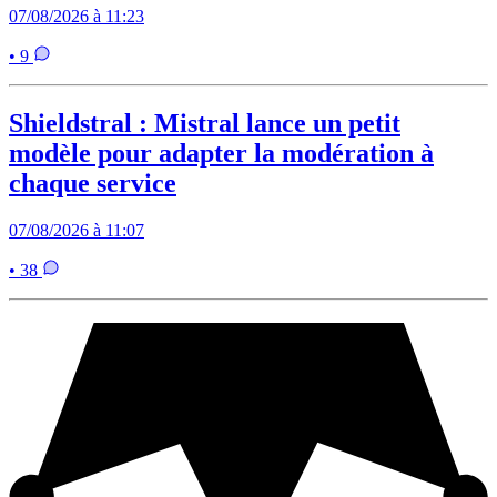
07/08/2026 à 11:23
• 9
Shieldstral : Mistral lance un petit
modèle pour adapter la modération à
chaque service
07/08/2026 à 11:07
• 38