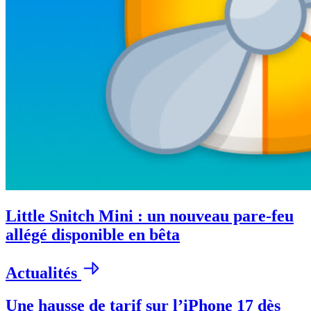
Little Snitch Mini : un nouveau pare-feu
allégé disponible en bêta
Actualités
Une hausse de tarif sur l’iPhone 17 dès