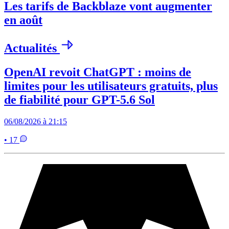
Les tarifs de Backblaze vont augmenter
en août
Actualités
OpenAI revoit ChatGPT : moins de
limites pour les utilisateurs gratuits, plus
de fiabilité pour GPT-5.6 Sol
06/08/2026 à 21:15
• 17