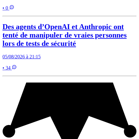
• 0
Des agents d’OpenAI et Anthropic ont
tenté de manipuler de vraies personnes
lors de tests de sécurité
05/08/2026 à 21:15
• 34