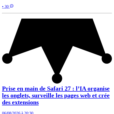
• 30
Prise en main de Safari 27 : l’IA organise
les onglets, surveille les pages web et crée
des extensions
06/08/2026 à 20:30