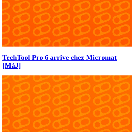
TechTool Pro 6 arrive chez Micromat
[MàJ]