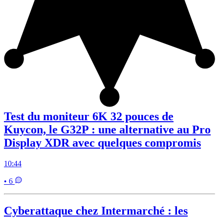
Test du moniteur 6K 32 pouces de
Kuycon, le G32P : une alternative au Pro
Display XDR avec quelques compromis
10:44
• 6
Cyberattaque chez Intermarché : les