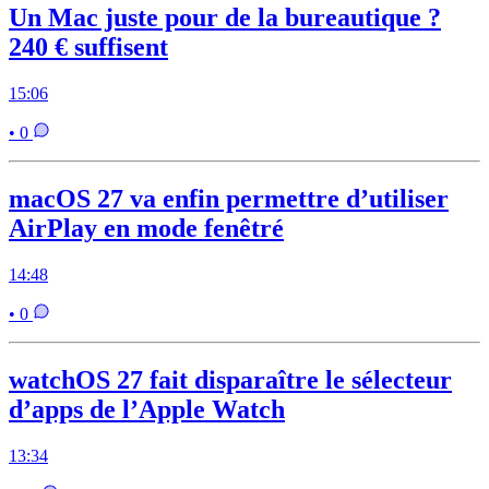
Un Mac juste pour de la bureautique ?
240 € suffisent
15:06
• 0
macOS 27 va enfin permettre d’utiliser
AirPlay en mode fenêtré
14:48
• 0
watchOS 27 fait disparaître le sélecteur
d’apps de l’Apple Watch
13:34