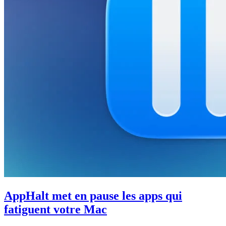
AppHalt met en pause les apps qui
fatiguent votre Mac