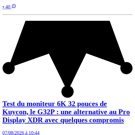
• 40
Test du moniteur 6K 32 pouces de
Kuycon, le G32P : une alternative au Pro
Display XDR avec quelques compromis
07/08/2026 à 10:44