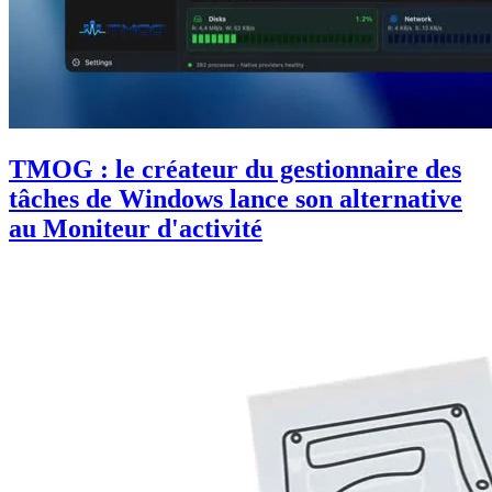
TMOG : le créateur du gestionnaire des
tâches de Windows lance son alternative
au Moniteur d'activité