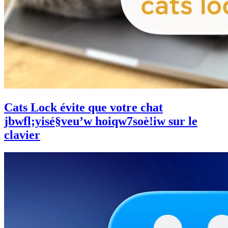
Cats Lock évite que votre chat
jbwfl;yisé§veu’w hoiqw7soè!iw sur le
clavier