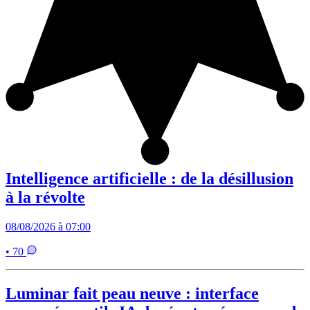
Intelligence artificielle : de la désillusion
à la révolte
08/08/2026 à 07:00
• 70
Luminar fait peau neuve : interface