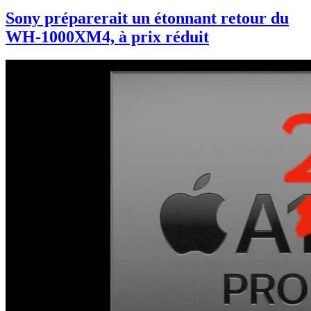
Sony préparerait un étonnant retour du
WH-1000XM4, à prix réduit