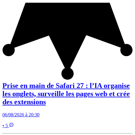
Prise en main de Safari 27 : l’IA organise
les onglets, surveille les pages web et crée
des extensions
06/08/2026 à 20:30
• 5