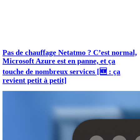
Pas de chauffage Netatmo ? C’est normal,
Microsoft Azure est en panne, et ça
touche de nombreux services [🆕 : ça
revient petit à petit]