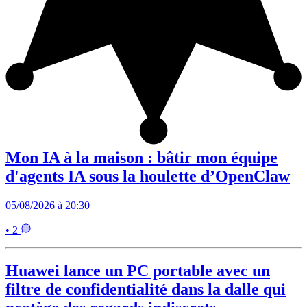
Mon IA à la maison : bâtir mon équipe
d'agents IA sous la houlette d’OpenClaw
05/08/2026 à 20:30
• 2
Huawei lance un PC portable avec un
filtre de confidentialité dans la dalle qui