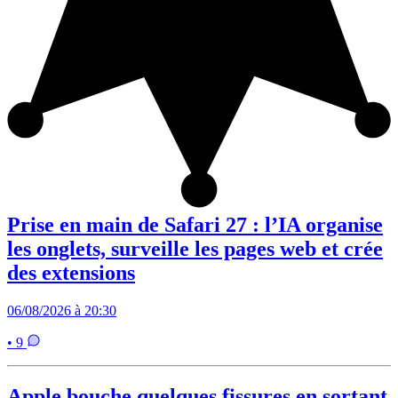
Prise en main de Safari 27 : l’IA organise
les onglets, surveille les pages web et crée
des extensions
06/08/2026 à 20:30
• 9
Apple bouche quelques fissures en sortant