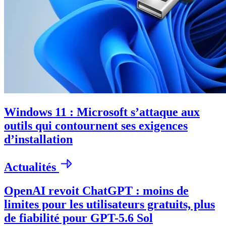
Windows 11 : Microsoft s’attaque aux
outils qui contournent ses exigences
d’installation
Actualités
OpenAI revoit ChatGPT : moins de
limites pour les utilisateurs gratuits, plus
de fiabilité pour GPT-5.6 Sol