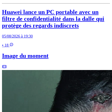
Huawei lance un PC portable avec un
filtre de confidentialité dans la dalle qui
protège des regards indiscrets
05/08/2026 à 19:30
• 18
Image du moment