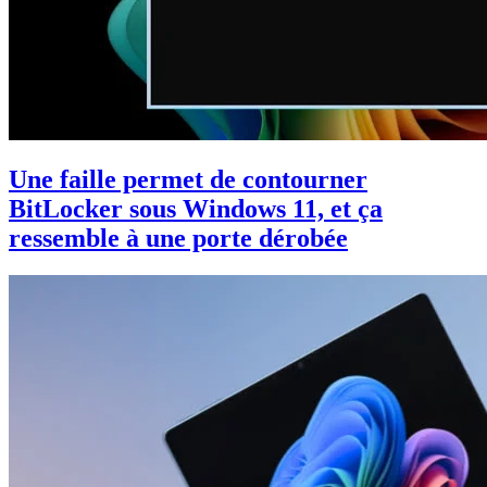
Une faille permet de contourner
BitLocker sous Windows 11, et ça
ressemble à une porte dérobée