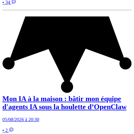
• 34
Mon IA à la maison : bâtir mon équipe
d'agents IA sous la houlette d’OpenClaw
05/08/2026 à 20:30
• 2