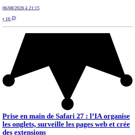
06/08/2026 à 21:15
• 16
Prise en main de Safari 27 : l’IA organise
les onglets, surveille les pages web et crée
des extensions