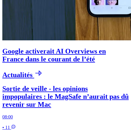
Google activerait AI Overviews en
France dans le courant de l’été
Actualités
Sortie de veille - les opinions
impopulaires : le MagSafe n’aurait pas dû
revenir sur Mac
08:00
• 11