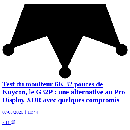
Test du moniteur 6K 32 pouces de
Kuycon, le G32P : une alternative au Pro
Display XDR avec quelques compromis
07/08/2026 à 10:44
• 11