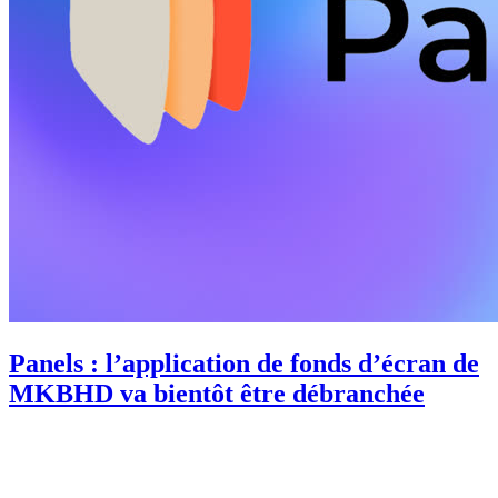
Panels : l’application de fonds d’écran de
MKBHD va bientôt être débranchée