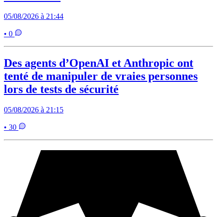
05/08/2026 à 21:44
• 0
Des agents d’OpenAI et Anthropic ont
tenté de manipuler de vraies personnes
lors de tests de sécurité
05/08/2026 à 21:15
• 30