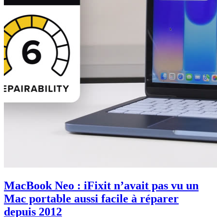
MacBook Neo : iFixit n’avait pas vu un
Mac portable aussi facile à réparer
depuis 2012