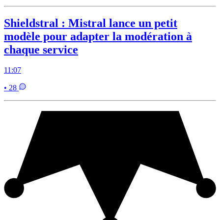
Shieldstral : Mistral lance un petit
modèle pour adapter la modération à
chaque service
11:07
• 28