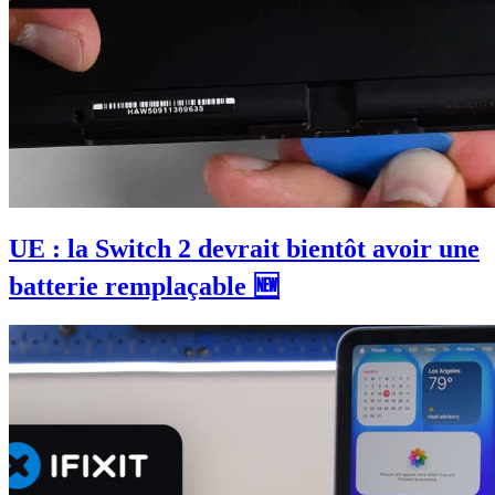
UE : la Switch 2 devrait bientôt avoir une
batterie remplaçable 🆕