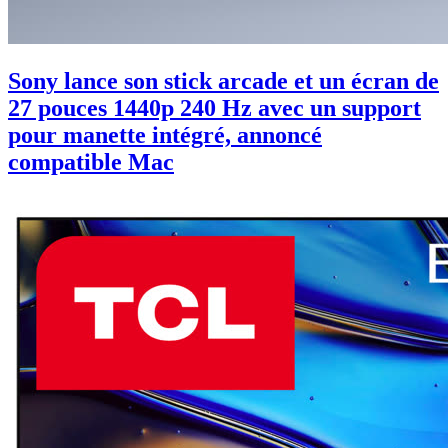
Sony lance son stick arcade et un écran de
27 pouces 1440p 240 Hz avec un support
pour manette intégré, annoncé
compatible Mac