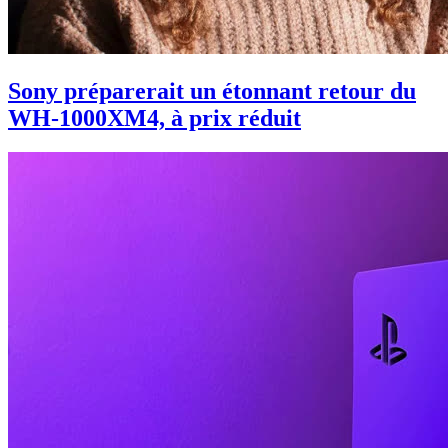
Sony préparerait un étonnant retour du
WH-1000XM4, à prix réduit