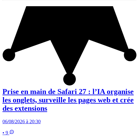
Prise en main de Safari 27 : l’IA organise
les onglets, surveille les pages web et crée
des extensions
06/08/2026 à 20:30
• 9